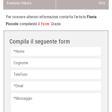
a
Evasione felpata
r
Afra
e
e
x
v
v
t
Per ricevere ulteriori informazioni contatta l'artista
Flavia
i
i
p
Piccolo
compilando il
form
. Grazie.
g
o
o
u
s
a
s
t
Compila il seguente form
z
p
:
o
i
s
o
t
:
n
e
a
r
t
i